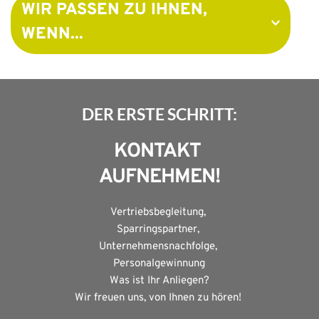
WIR PASSEN ZU IHNEN, 
WENN...
Sie Klartext-Kommunikation auf Augenhöhe 
bevorzugen
DER ERSTE SCHRITT:
Sie es satt haben, als Einzelkämpfer zu agieren
KONTAKT 
Sie bereit sind, Ihre Komfortzone zu verlassen
AUFNEHMEN!
Sie Lebensqualitätssteigerung als Währung 
verstehen
Vertriebsbegleitung, 
Sparringspartner, 
Sie Ihre Mitarbeiter fördern möchten
Unternehmensnachfolge, 
Personalgewinnung
Sie mehr wollen als Papierkonzepte
Was ist Ihr Anliegen?
Wir freuen uns, von Ihnen zu hören! 
Sie nachhaltige Ergebnisse erzielen möchten