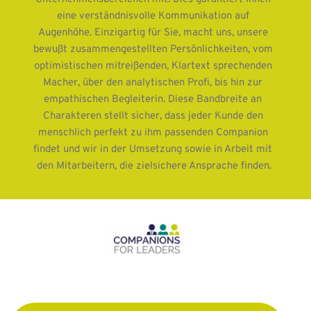
eine verständnisvolle Kommunikation auf 
Augenhöhe. Einzigartig für Sie, macht uns, unsere 
bewußt zusammengestellten Persönlichkeiten, vom 
optimistischen mitreißenden, Klartext sprechenden 
Macher, über den analytischen Profi, bis hin zur 
empathischen Begleiterin. Diese Bandbreite an 
Charakteren stellt sicher, dass jeder Kunde den 
menschlich perfekt zu ihm passenden Companion 
findet und wir in der Umsetzung sowie in Arbeit mit 
den Mitarbeitern, die zielsichere Ansprache finden.