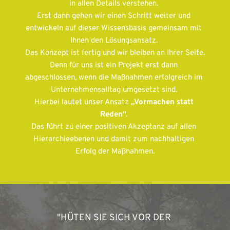
in allen Details verstehen. 
Erst dann gehen wir einen Schritt weiter und 
entwickeln auf dieser Wissensbasis gemeinsam mit 
Ihnen den Lösungsansatz. 
Das Konzept ist fertig und wir bleiben an Ihrer Seite. 
Denn für uns ist ein Projekt erst dann 
abgeschlossen, wenn die Maßnahmen erfolgreich im 
Unternehmensalltag umgesetzt sind. 
Hierbei lautet unser Ansatz
 „Vormachen statt 
Reden“. 
Das führt zu einer positiven Akzeptanz auf allen 
Hierarchieebenen und damit zum nachhaltigen 
Erfolg der Maßnahmen.
"HÜTEN SIE SICH VOR DER 