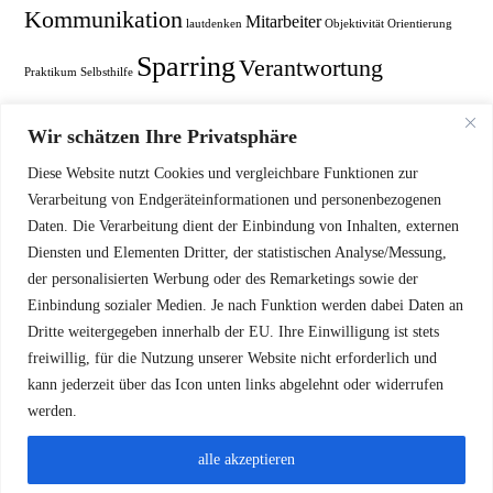
Kommunikation
Mitarbeiter
lautdenken
Objektivität
Orientierung
Sparring
Verantwortung
Praktikum
Selbsthilfe
Vertrauen
Vertrieb
Vertriebsanalyse
Vertriebsstärkung
Vision
Wir schätzen Ihre Privatsphäre
Zukunft
Ziele
Diese Website nutzt Cookies und vergleichbare Funktionen zur
Weihnachtsgrüße
Zukuft
Verarbeitung von Endgeräteinformationen und personenbezogenen
Daten. Die Verarbeitung dient der Einbindung von Inhalten, externen
Diensten und Elementen Dritter, der statistischen Analyse/Messung,
der personalisierten Werbung oder des Remarketings sowie der
Einbindung sozialer Medien. Je nach Funktion werden dabei Daten an
Dritte weitergegeben innerhalb der EU. Ihre Einwilligung ist stets
freiwillig, für die Nutzung unserer Website nicht erforderlich und
kann jederzeit über das Icon unten links abgelehnt oder widerrufen
werden.
alle akzeptieren