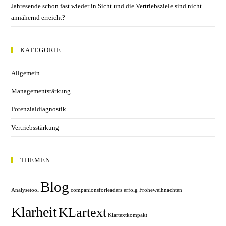
Jahresende schon fast wieder in Sicht und die Vertriebsziele sind nicht
annähernd erreicht?
KATEGORIE
Allgemein
Managementstärkung
Potenzialdiagnostik
Vertriebsstärkung
THEMEN
Blog
Analysetool
companionsforleaders
erfolg
Froheweihnachten
Klarheit
KLartext
Klartextkompakt