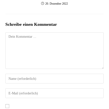
20. Dezember 2022
Schreibe einen Kommentar
Kommentieren
Gib
deinen
Namen
Gib
oder
deine
Benutzernamen
E-
zum