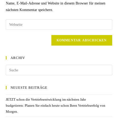
Mail-
Name, E-Mail-Adresse und Website in diesem Browser für meinen
Kommentieren
Adresse
nächsten Kommentar speichern.
ein
zum
Kommentieren
Gib
ein
deine
Website-
URL
ein
(optional)
ARCHIV
NEUESTE BEITRÄGE
JETZT schon die Vertriebsentwicklung im nächsten Jahr
budgetieren: Planen Sie einfach heute schon Ihren Vertriebserfolg von
Morgen.